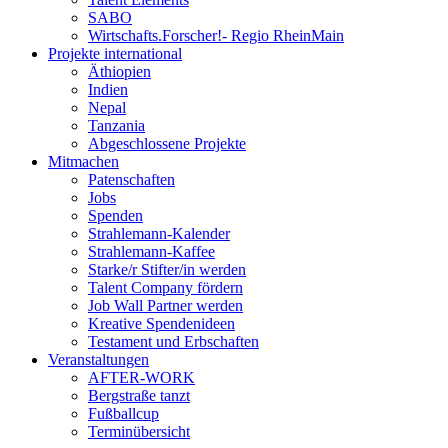
SABO
Wirtschafts.Forscher!- Regio RheinMain
Projekte international
Äthiopien
Indien
Nepal
Tanzania
Abgeschlossene Projekte
Mitmachen
Patenschaften
Jobs
Spenden
Strahlemann-Kalender
Strahlemann-Kaffee
Starke/r Stifter/in werden
Talent Company fördern
Job Wall Partner werden
Kreative Spendenideen
Testament und Erbschaften
Veranstaltungen
AFTER-WORK
Bergstraße tanzt
Fußballcup
Terminübersicht