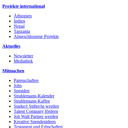
Projekte international
Äthiopien
Indien
Nepal
Tanzania
Abgeschlossene Projekte
Aktuelles
Newsletter
Mediathek
Mitmachen
Patenschaften
Jobs
Spenden
Strahlemann-Kalender
Strahlemann-Kaffee
Starke/r Stifter/in werden
Talent Company fördern
Job Wall Partner werden
Kreative Spendenideen
Testament und Erbschaften