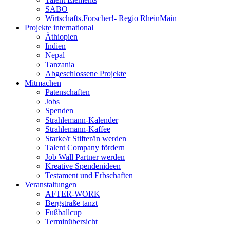
SABO
Wirtschafts.Forscher!- Regio RheinMain
Projekte international
Äthiopien
Indien
Nepal
Tanzania
Abgeschlossene Projekte
Mitmachen
Patenschaften
Jobs
Spenden
Strahlemann-Kalender
Strahlemann-Kaffee
Starke/r Stifter/in werden
Talent Company fördern
Job Wall Partner werden
Kreative Spendenideen
Testament und Erbschaften
Veranstaltungen
AFTER-WORK
Bergstraße tanzt
Fußballcup
Terminübersicht