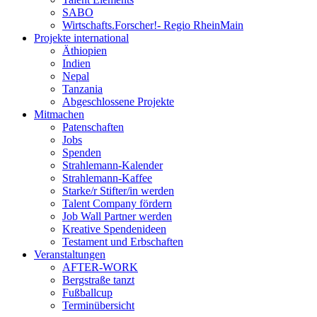
SABO
Wirtschafts.Forscher!- Regio RheinMain
Projekte international
Äthiopien
Indien
Nepal
Tanzania
Abgeschlossene Projekte
Mitmachen
Patenschaften
Jobs
Spenden
Strahlemann-Kalender
Strahlemann-Kaffee
Starke/r Stifter/in werden
Talent Company fördern
Job Wall Partner werden
Kreative Spendenideen
Testament und Erbschaften
Veranstaltungen
AFTER-WORK
Bergstraße tanzt
Fußballcup
Terminübersicht