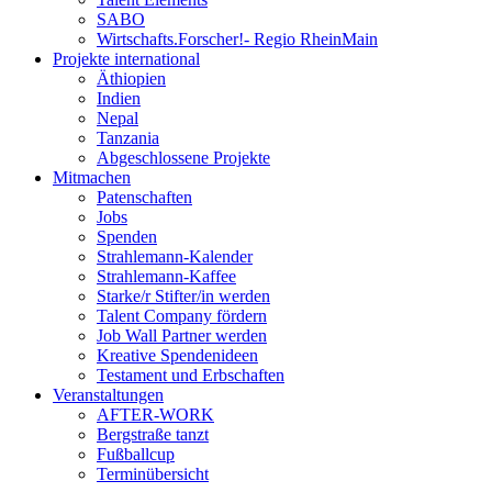
SABO
Wirtschafts.Forscher!- Regio RheinMain
Projekte international
Äthiopien
Indien
Nepal
Tanzania
Abgeschlossene Projekte
Mitmachen
Patenschaften
Jobs
Spenden
Strahlemann-Kalender
Strahlemann-Kaffee
Starke/r Stifter/in werden
Talent Company fördern
Job Wall Partner werden
Kreative Spendenideen
Testament und Erbschaften
Veranstaltungen
AFTER-WORK
Bergstraße tanzt
Fußballcup
Terminübersicht