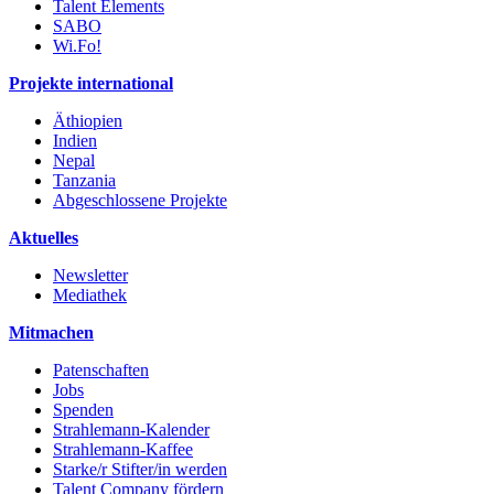
Talent Elements
SABO
Wi.Fo!
Projekte international
Äthiopien
Indien
Nepal
Tanzania
Abgeschlossene Projekte
Aktuelles
Newsletter
Mediathek
Mitmachen
Patenschaften
Jobs
Spenden
Strahlemann-Kalender
Strahlemann-Kaffee
Starke/r Stifter/in werden
Talent Company fördern