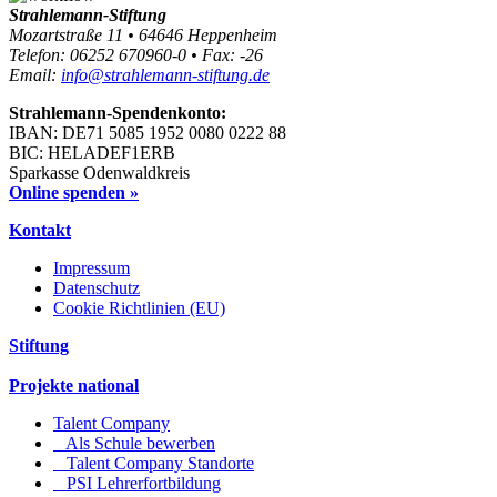
Strahlemann-Stiftung
Mozartstraße 11 • 64646 Heppenheim
Telefon: 06252 670960-0 • Fax: -26
Email:
info@strahlemann-stiftung.de
Strahlemann-Spendenkonto:
IBAN: DE71 5085 1952 0080 0222 88
BIC: HELADEF1ERB
Sparkasse Odenwaldkreis
Online spenden »
Kontakt
Impressum
Datenschutz
Cookie Richtlinien (EU)
Stiftung
Projekte national
Talent Company
Als Schule bewerben
Talent Company Standorte
PSI Lehrerfortbildung