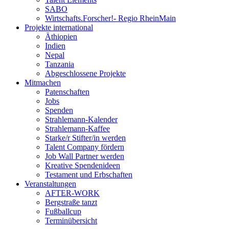
SABO
Wirtschafts.Forscher!- Regio RheinMain
Projekte international
Äthiopien
Indien
Nepal
Tanzania
Abgeschlossene Projekte
Mitmachen
Patenschaften
Jobs
Spenden
Strahlemann-Kalender
Strahlemann-Kaffee
Starke/r Stifter/in werden
Talent Company fördern
Job Wall Partner werden
Kreative Spendenideen
Testament und Erbschaften
Veranstaltungen
AFTER-WORK
Bergstraße tanzt
Fußballcup
Terminübersicht