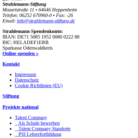
Strahlemann-Stiftung
Mozartstraße 11 • 64646 Heppenheim
Telefon: 06252 670960-0 • Fax: -26
Email:
info@strahlemann-stiftung.de
Strahlemann-Spendenkonto:
IBAN: DE71 5085 1952 0080 0222 88
BIC: HELADEF1ERB
Sparkasse Odenwaldkreis
Online spenden »
Kontakt
Impressum
Datenschutz
Cookie Richtlinien (EU)
Stiftung
Projekte national
Talent Company
Als Schule bewerben
Talent Company Standorte
PSI Lehrerfortbildung