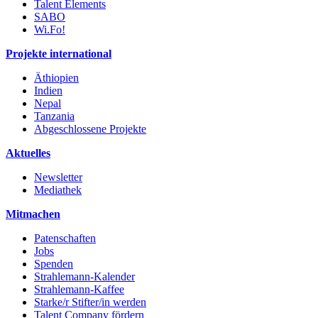
Talent Elements
SABO
Wi.Fo!
Projekte international
Äthiopien
Indien
Nepal
Tanzania
Abgeschlossene Projekte
Aktuelles
Newsletter
Mediathek
Mitmachen
Patenschaften
Jobs
Spenden
Strahlemann-Kalender
Strahlemann-Kaffee
Starke/r Stifter/in werden
Talent Company fördern