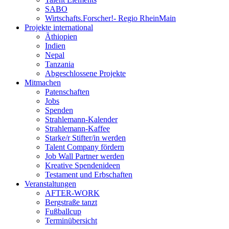
SABO
Wirtschafts.Forscher!- Regio RheinMain
Projekte international
Äthiopien
Indien
Nepal
Tanzania
Abgeschlossene Projekte
Mitmachen
Patenschaften
Jobs
Spenden
Strahlemann-Kalender
Strahlemann-Kaffee
Starke/r Stifter/in werden
Talent Company fördern
Job Wall Partner werden
Kreative Spendenideen
Testament und Erbschaften
Veranstaltungen
AFTER-WORK
Bergstraße tanzt
Fußballcup
Terminübersicht