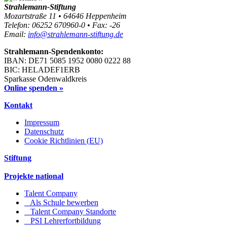
Strahlemann-Stiftung
Mozartstraße 11 • 64646 Heppenheim
Telefon: 06252 670960-0 • Fax: -26
Email:
info@strahlemann-stiftung.de
Strahlemann-Spendenkonto:
IBAN: DE71 5085 1952 0080 0222 88
BIC: HELADEF1ERB
Sparkasse Odenwaldkreis
Online spenden »
Kontakt
Impressum
Datenschutz
Cookie Richtlinien (EU)
Stiftung
Projekte national
Talent Company
Als Schule bewerben
Talent Company Standorte
PSI Lehrerfortbildung