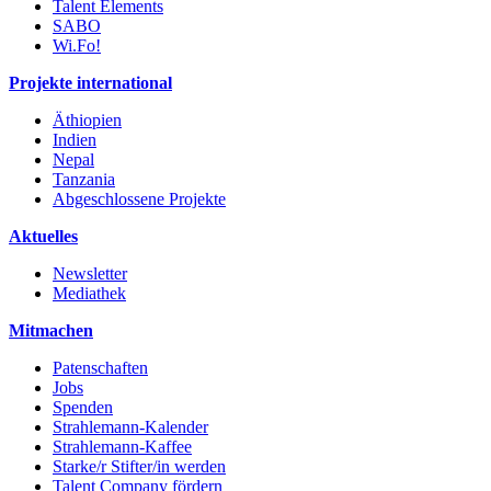
Talent Elements
SABO
Wi.Fo!
Projekte international
Äthiopien
Indien
Nepal
Tanzania
Abgeschlossene Projekte
Aktuelles
Newsletter
Mediathek
Mitmachen
Patenschaften
Jobs
Spenden
Strahlemann-Kalender
Strahlemann-Kaffee
Starke/r Stifter/in werden
Talent Company fördern