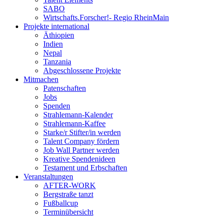
SABO
Wirtschafts.Forscher!- Regio RheinMain
Projekte international
Äthiopien
Indien
Nepal
Tanzania
Abgeschlossene Projekte
Mitmachen
Patenschaften
Jobs
Spenden
Strahlemann-Kalender
Strahlemann-Kaffee
Starke/r Stifter/in werden
Talent Company fördern
Job Wall Partner werden
Kreative Spendenideen
Testament und Erbschaften
Veranstaltungen
AFTER-WORK
Bergstraße tanzt
Fußballcup
Terminübersicht