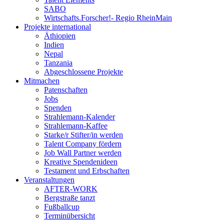
SABO
Wirtschafts.Forscher!- Regio RheinMain
Projekte international
Äthiopien
Indien
Nepal
Tanzania
Abgeschlossene Projekte
Mitmachen
Patenschaften
Jobs
Spenden
Strahlemann-Kalender
Strahlemann-Kaffee
Starke/r Stifter/in werden
Talent Company fördern
Job Wall Partner werden
Kreative Spendenideen
Testament und Erbschaften
Veranstaltungen
AFTER-WORK
Bergstraße tanzt
Fußballcup
Terminübersicht