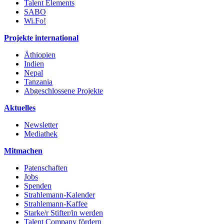
Talent Elements
SABO
Wi.Fo!
Projekte international
Äthiopien
Indien
Nepal
Tanzania
Abgeschlossene Projekte
Aktuelles
Newsletter
Mediathek
Mitmachen
Patenschaften
Jobs
Spenden
Strahlemann-Kalender
Strahlemann-Kaffee
Starke/r Stifter/in werden
Talent Company fördern