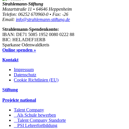
Strahlemann-Stiftung
Mozartstraße 11 • 64646 Heppenheim
Telefon: 06252 670960-0 • Fax: -26
Email:
info@strahlemann-stiftung.de
Strahlemann-Spendenkonto:
IBAN: DE71 5085 1952 0080 0222 88
BIC: HELADEF1ERB
Sparkasse Odenwaldkreis
Online spenden »
Kontakt
Impressum
Datenschutz
Cookie Richtlinien (EU)
Stiftung
Projekte national
Talent Company
Als Schule bewerben
Talent Company Standorte
PSI Lehrerfortbildung