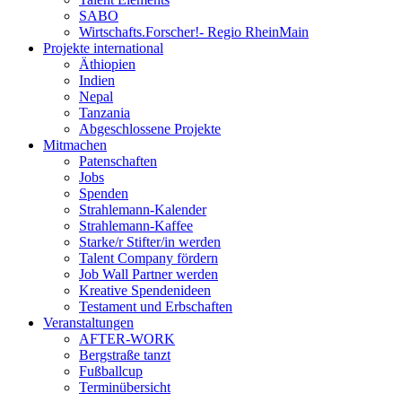
SABO
Wirtschafts.Forscher!- Regio RheinMain
Projekte international
Äthiopien
Indien
Nepal
Tanzania
Abgeschlossene Projekte
Mitmachen
Patenschaften
Jobs
Spenden
Strahlemann-Kalender
Strahlemann-Kaffee
Starke/r Stifter/in werden
Talent Company fördern
Job Wall Partner werden
Kreative Spendenideen
Testament und Erbschaften
Veranstaltungen
AFTER-WORK
Bergstraße tanzt
Fußballcup
Terminübersicht