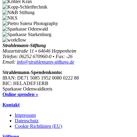
Strahlemann-Stiftung
Mozartstraße 11 • 64646 Heppenheim
Telefon: 06252 670960-0 • Fax: -26
Email:
info@strahlemann-stiftung.de
Strahlemann-Spendenkonto:
IBAN: DE71 5085 1952 0080 0222 88
BIC: HELADEF1ERB
Sparkasse Odenwaldkreis
Online spenden »
Kontakt
Impressum
Datenschutz
Cookie Richtlinien (EU)
Stiftung