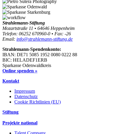
Strahlemann-Stiftung
Mozartstraße 11 • 64646 Heppenheim
Telefon: 06252 670960-0 • Fax: -26
Email:
info@strahlemann-stiftung.de
Strahlemann-Spendenkonto:
IBAN: DE71 5085 1952 0080 0222 88
BIC: HELADEF1ERB
Sparkasse Odenwaldkreis
Online spenden »
Kontakt
Impressum
Datenschutz
Cookie Richtlinien (EU)
Stiftung
Projekte national
Talent Company