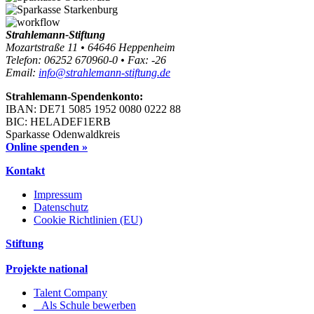
Strahlemann-Stiftung
Mozartstraße 11 • 64646 Heppenheim
Telefon: 06252 670960-0 • Fax: -26
Email:
info@strahlemann-stiftung.de
Strahlemann-Spendenkonto:
IBAN: DE71 5085 1952 0080 0222 88
BIC: HELADEF1ERB
Sparkasse Odenwaldkreis
Online spenden »
Kontakt
Impressum
Datenschutz
Cookie Richtlinien (EU)
Stiftung
Projekte national
Talent Company
Als Schule bewerben