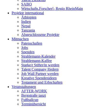
SABO
Wirtschafts.Forscher!- Regio RheinMain
Projekte international
Äthiopien
Indien
Nepal
Tanzania
Abgeschlossene Projekte
Mitmachen
Patenschaften
Jobs
Spenden
Strahlemann-Kalender
Strahlemann-Kaffee
Starke/r Stifter/in werden
Talent Company fördern
Job Wall Partner werden
Kreative Spendenideen
Testament und Erbschaften
Veranstaltungen
AFTER-WORK
Bergstraße tanzt
Fußballcup
Terminübersicht