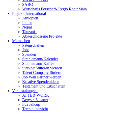
SABO
Wirtschafts.Forscher!- Regio RheinMain
Projekte international
Äthiopien
Indien
Nepal
Tanzania
Abgeschlossene Projekte
Mitmachen
Patenschaften
Jobs
Spenden
Strahlemann-Kalender
Strahlemann-Kaffee
Starke/r Stifter/in werden
Talent Company fördern
Job Wall Partner werden
Kreative Spendenideen
Testament und Erbschaften
Veranstaltungen
AFTER-WORK
Bergstraße tanzt
Fußballcup
Terminübersicht