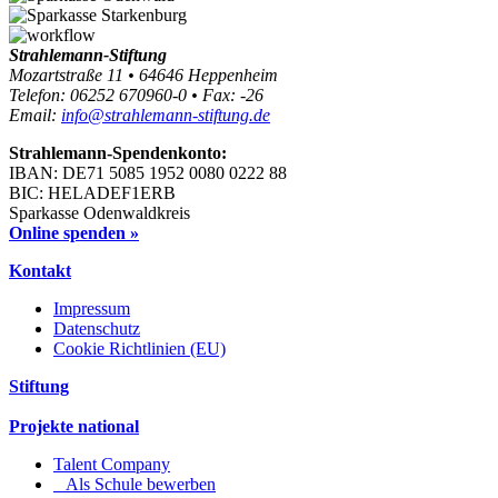
Strahlemann-Stiftung
Mozartstraße 11 • 64646 Heppenheim
Telefon: 06252 670960-0 • Fax: -26
Email:
info@strahlemann-stiftung.de
Strahlemann-Spendenkonto:
IBAN: DE71 5085 1952 0080 0222 88
BIC: HELADEF1ERB
Sparkasse Odenwaldkreis
Online spenden »
Kontakt
Impressum
Datenschutz
Cookie Richtlinien (EU)
Stiftung
Projekte national
Talent Company
Als Schule bewerben