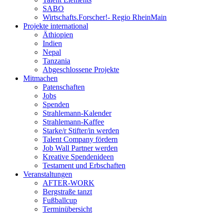
SABO
Wirtschafts.Forscher!- Regio RheinMain
Projekte international
Äthiopien
Indien
Nepal
Tanzania
Abgeschlossene Projekte
Mitmachen
Patenschaften
Jobs
Spenden
Strahlemann-Kalender
Strahlemann-Kaffee
Starke/r Stifter/in werden
Talent Company fördern
Job Wall Partner werden
Kreative Spendenideen
Testament und Erbschaften
Veranstaltungen
AFTER-WORK
Bergstraße tanzt
Fußballcup
Terminübersicht