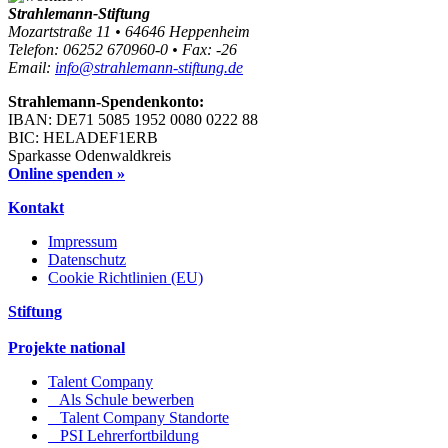
Strahlemann-Stiftung
Mozartstraße 11 • 64646 Heppenheim
Telefon: 06252 670960-0 • Fax: -26
Email:
info@strahlemann-stiftung.de
Strahlemann-Spendenkonto:
IBAN: DE71 5085 1952 0080 0222 88
BIC: HELADEF1ERB
Sparkasse Odenwaldkreis
Online spenden »
Kontakt
Impressum
Datenschutz
Cookie Richtlinien (EU)
Stiftung
Projekte national
Talent Company
Als Schule bewerben
Talent Company Standorte
PSI Lehrerfortbildung