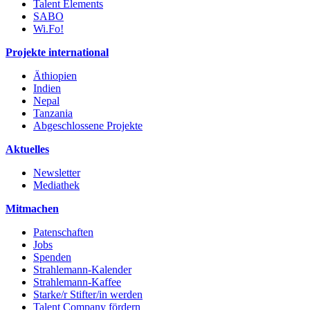
Talent Elements
SABO
Wi.Fo!
Projekte international
Äthiopien
Indien
Nepal
Tanzania
Abgeschlossene Projekte
Aktuelles
Newsletter
Mediathek
Mitmachen
Patenschaften
Jobs
Spenden
Strahlemann-Kalender
Strahlemann-Kaffee
Starke/r Stifter/in werden
Talent Company fördern