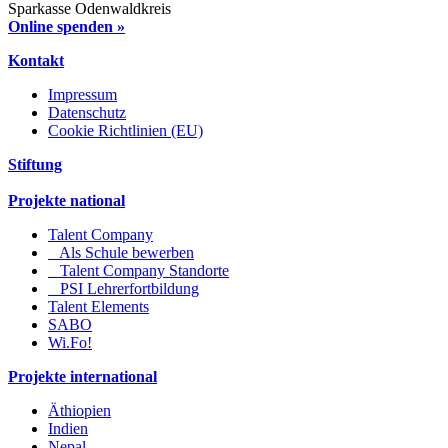
Sparkasse Odenwaldkreis
Online spenden »
Kontakt
Impressum
Datenschutz
Cookie Richtlinien (EU)
Stiftung
Projekte national
Talent Company
Als Schule bewerben
Talent Company Standorte
PSI Lehrerfortbildung
Talent Elements
SABO
Wi.Fo!
Projekte international
Äthiopien
Indien
Nepal