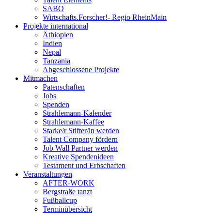
SABO
Wirtschafts.Forscher!- Regio RheinMain
Projekte international
Äthiopien
Indien
Nepal
Tanzania
Abgeschlossene Projekte
Mitmachen
Patenschaften
Jobs
Spenden
Strahlemann-Kalender
Strahlemann-Kaffee
Starke/r Stifter/in werden
Talent Company fördern
Job Wall Partner werden
Kreative Spendenideen
Testament und Erbschaften
Veranstaltungen
AFTER-WORK
Bergstraße tanzt
Fußballcup
Terminübersicht