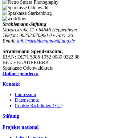
Strahlemann-Stiftung
Mozartstraße 11 • 64646 Heppenheim
Telefon: 06252 670960-0 • Fax: -26
Email:
info@strahlemann-stiftung.de
Strahlemann-Spendenkonto:
IBAN: DE71 5085 1952 0080 0222 88
BIC: HELADEF1ERB
Sparkasse Odenwaldkreis
Online spenden »
Kontakt
Impressum
Datenschutz
Cookie Richtlinien (EU)
Stiftung
Projekte national
Talent Company