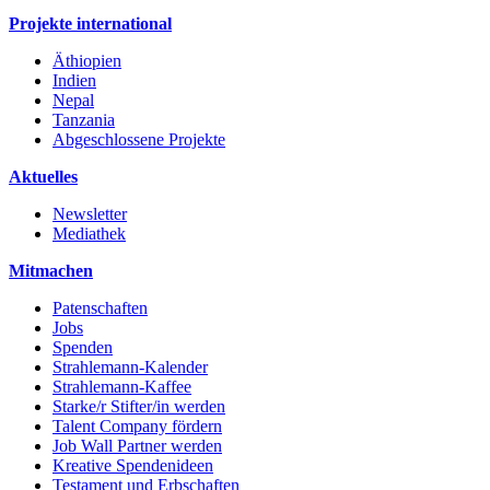
Projekte international
Äthiopien
Indien
Nepal
Tanzania
Abgeschlossene Projekte
Aktuelles
Newsletter
Mediathek
Mitmachen
Patenschaften
Jobs
Spenden
Strahlemann-Kalender
Strahlemann-Kaffee
Starke/r Stifter/in werden
Talent Company fördern
Job Wall Partner werden
Kreative Spendenideen
Testament und Erbschaften