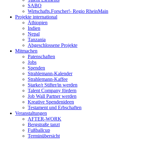
SABO
Wirtschafts.Forscher!- Regio RheinMain
Projekte international
Äthiopien
Indien
Nepal
Tanzania
Abgeschlossene Projekte
Mitmachen
Patenschaften
Jobs
Spenden
Strahlemann-Kalender
Strahlemann-Kaffee
Starke/r Stifter/in werden
Talent Company fördern
Job Wall Partner werden
Kreative Spendenideen
Testament und Erbschaften
Veranstaltungen
AFTER-WORK
Bergstraße tanzt
Fußballcup
Terminübersicht