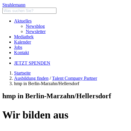
Strahlemann
Aktuelles
Newsblog
Newsletter
Mediathek
Kalender
Jobs
Kontakt
JETZT SPENDEN
Startseite
Ausbildung finden
/
Talent Company Partner
hmp in Berlin-Marzahn/Hellersdorf
hmp in Berlin-Marzahn/Hellersdorf
Wir bilden aus