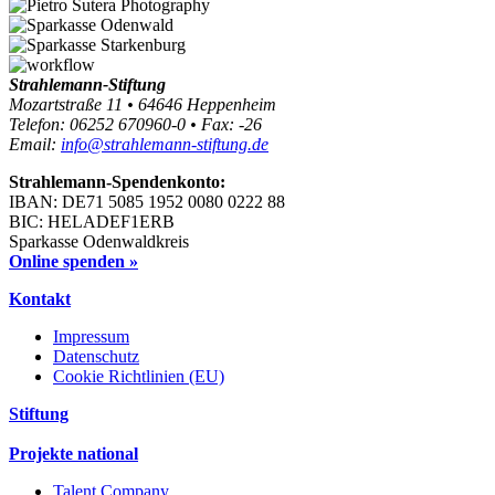
Strahlemann-Stiftung
Mozartstraße 11 • 64646 Heppenheim
Telefon: 06252 670960-0 • Fax: -26
Email:
info@strahlemann-stiftung.de
Strahlemann-Spendenkonto:
IBAN: DE71 5085 1952 0080 0222 88
BIC: HELADEF1ERB
Sparkasse Odenwaldkreis
Online spenden »
Kontakt
Impressum
Datenschutz
Cookie Richtlinien (EU)
Stiftung
Projekte national
Talent Company