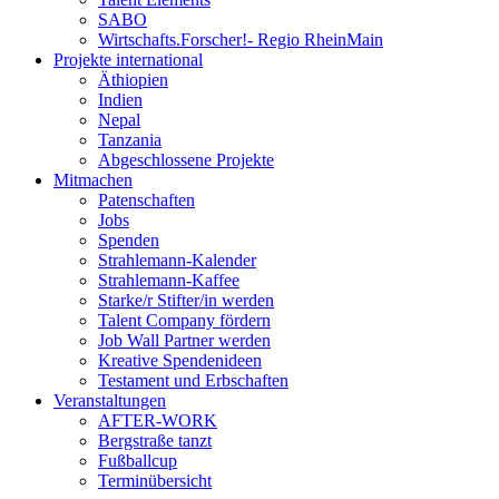
SABO
Wirtschafts.Forscher!- Regio RheinMain
Projekte international
Äthiopien
Indien
Nepal
Tanzania
Abgeschlossene Projekte
Mitmachen
Patenschaften
Jobs
Spenden
Strahlemann-Kalender
Strahlemann-Kaffee
Starke/r Stifter/in werden
Talent Company fördern
Job Wall Partner werden
Kreative Spendenideen
Testament und Erbschaften
Veranstaltungen
AFTER-WORK
Bergstraße tanzt
Fußballcup
Terminübersicht