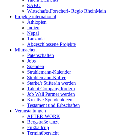
SABO
Wirtschafts.Forscher!- Regio RheinMain
Projekte international
Äthiopien
Indien
Nepal
Tanzania
Abgeschlossene Projekte
Mitmachen
Patenschaften
Jobs
Spenden
Strahlemann-Kalender
Strahlemann-Kaffee
Starke/r Stifter/in werden
Talent Company fördern
Job Wall Partner werden
Kreative Spendenideen
Testament und Erbschaften
Veranstaltungen
AFTER-WORK
Bergstraße tanzt
Fußballcup
Terminübersicht